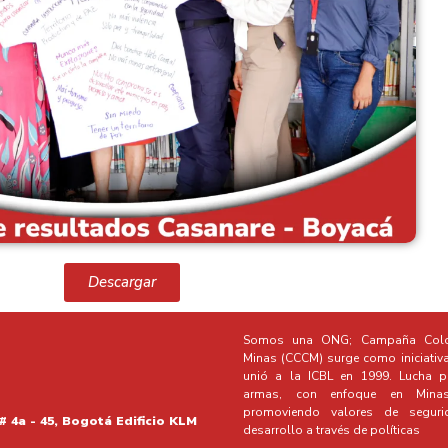
Descargar
Somos una ONG; Campaña Colo
Minas (CCCM) surge como iniciativ
unió a la ICBL en 1999. Lucha po
armas, con enfoque en Minas 
promoviendo valores de segur
# 4a - 45, Bogotá Edificio KLM
desarrollo a través de políticas