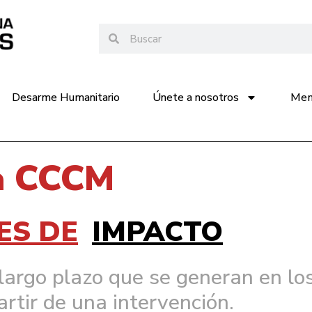
Desarme Humanitario
Únete a nosotros
Memo
la CCCM
ES DE
IMPACTO
argo plazo que se generan en los 
rtir de una intervenci
ó
n
.