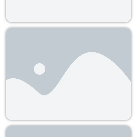
Preocupa la petición de Colombia de
prorrogar la fecha límite para el fin
del desminado
Nota publicada en Semana.com. Ver la nota original
AQUÍ La petición
Continuar leyendo