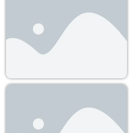
Decreto 3750 de 2011. Participación
de grupos de la sociedad civil en el
desminado humanitario en Colombia
Consulta el Decreto 3750 de 2011 por el cual se
reglamenta
Continuar leyendo
Listo el decreto que reglamenta el
desminado humanitario por parte de
ONG
El pasado 10 de octubre el gobierno firmó el