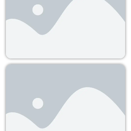
América Central se convierte en la
primera región libre de minas del
mundo
Managua, 18 junio 2010 — Con el anuncio del
Gobierno de Nicaragua
Continuar leyendo