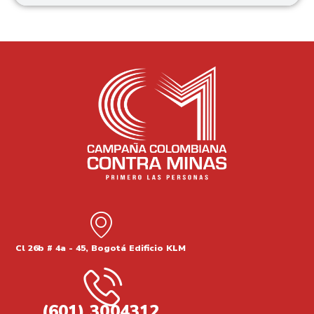
Desminado por parte de civiles
entrenados: una opción viable
El Coordinador Nacional de la CCCM, Álvaro Jiménez
Millán, pidió que los
Continuar leyendo
Cl 26b # 4a - 45, Bogotá Edificio KLM
(601) 3004312.