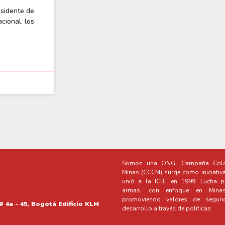
esidente de
cional, los
Somos una ONG; Campaña Colo
Minas (CCCM) surge como iniciativ
unió a la ICBL en 1999. Lucha po
armas, con enfoque en Minas 
promoviendo valores de segur
# 4a - 45, Bogotá Edificio KLM
desarrollo a través de políticas