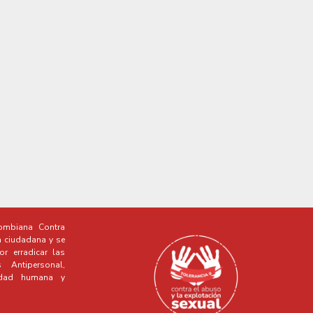
mbiana Contra
a ciudadana y se
r erradicar las
Antipersonal,
idad humana y