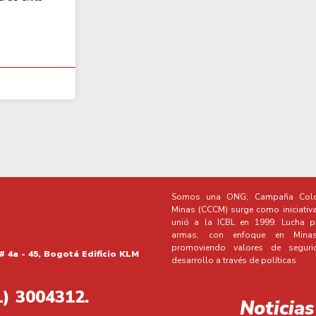
Somos una ONG; Campaña Colo
Minas (CCCM) surge como iniciativ
unió a la ICBL en 1999. Lucha po
armas, con enfoque en Minas 
promoviendo valores de segur
# 4a - 45, Bogotá Edificio KLM
desarrollo a través de políticas
1) 3004312.
Noticias