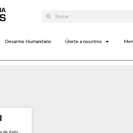
Desarme Humanitario
Únete a nosotros
Memo
]
a de éxito