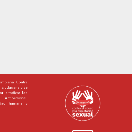
mbiana Contra
a ciudadana y se
r erradicar las
Antipersonal,
idad humana y