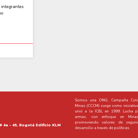
 integrantes
mo
Somos una ONG; Campaña Colo
Minas (CCCM) surge como iniciativ
unió a la ICBL en 1999. Lucha po
armas, con enfoque en Minas 
promoviendo valores de segur
# 4a - 45, Bogotá Edificio KLM
desarrollo a través de políticas