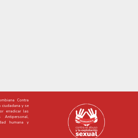
mbiana Contra
a ciudadana y se
r erradicar las
Antipersonal,
idad humana y