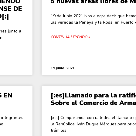
DIENDO
5 nuevas áreas libres de 
NSE DE
[:]
19 de Junio 2021 Nos alegra decir que hem
las veredas la Peneya y la Rosa, en Puerto 
nas junto a
on
CONTINÚA LEYENDO »
19 junio, 2021
S EN
[:es]Llamado para la ratif
Sobre el Comercio de Arma
 integrantes
[:es] Compartimos con ustedes el llamado qu
mo
la República, Iván Duque Márquez para prior
trámites