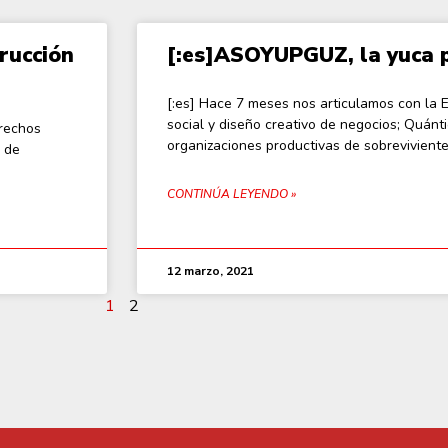
trucción
[:es]ASOYUPGUZ, la yuca p
[:es] Hace 7 meses nos articulamos con la
social y diseño creativo de negocios; Quánti
rechos
organizaciones productivas de sobreviviente
 de
CONTINÚA LEYENDO »
12 marzo, 2021
1
2