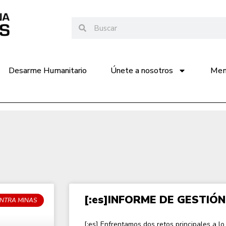
Desarme Humanitario
Únete a nosotros
Memo
[:es]INFORME DE GESTIÓN 
NTRA MINAS
[:es] Enfrentamos dos retos principales a lo