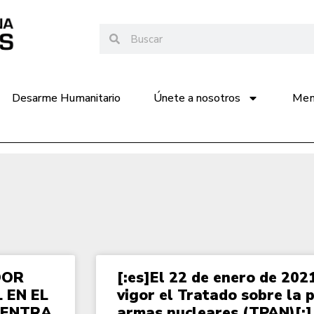
Desarme Humanitario
Únete a nosotros
Memo
DOR
[:es]El 22 de enero de 202
 EN EL
vigor el Tratado sobre la p
 ENTRA
armas nucleares (TPAN)[:]