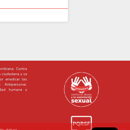
mbiana Contra
a ciudadana y se
r erradicar las
Antipersonal,
idad humana y
 de datos