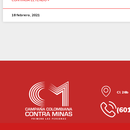
18 febrero, 2021
Cl 26b 
(60