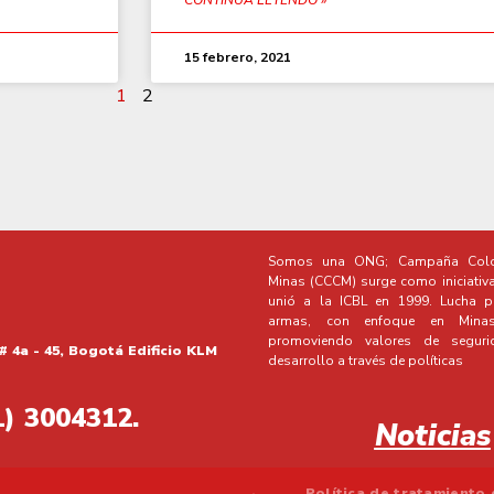
15 febrero, 2021
1
2
Somos una ONG; Campaña Colo
Minas (CCCM) surge como iniciativ
unió a la ICBL en 1999. Lucha po
armas, con enfoque en Minas 
promoviendo valores de segur
# 4a - 45, Bogotá Edificio KLM
desarrollo a través de políticas
1) 3004312.
Noticias
Política de tratamiento