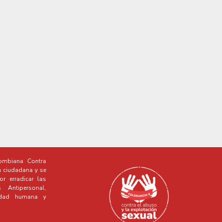
mbiana Contra
a ciudadana y se
r erradicar las
Antipersonal,
idad humana y