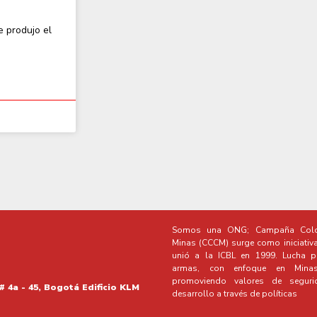
e produjo el
Somos una ONG; Campaña Colo
Minas (CCCM) surge como iniciativ
unió a la ICBL en 1999. Lucha po
armas, con enfoque en Minas 
promoviendo valores de segur
# 4a - 45, Bogotá Edificio KLM
desarrollo a través de políticas