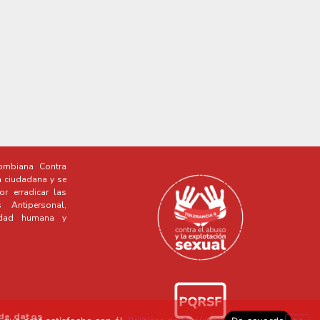
mbiana Contra
a ciudadana y se
r erradicar las
Antipersonal,
idad humana y
 de datos