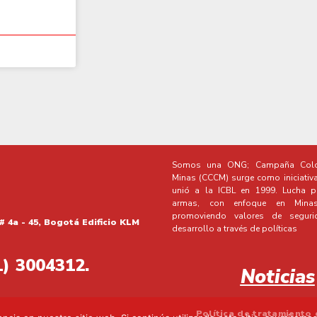
Somos una ONG; Campaña Colo
Minas (CCCM) surge como iniciativ
unió a la ICBL en 1999. Lucha po
armas, con enfoque en Minas 
promoviendo valores de segur
# 4a - 45, Bogotá Edificio KLM
desarrollo a través de políticas
1) 3004312.
Noticias
Política de tratamiento