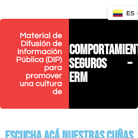
ES
Material de
Difusión de
Comportamien
Información
seguros –
Pública (DIP)
para
ERM
promover
una cultura
de
Escucha acá nuestras cuñas