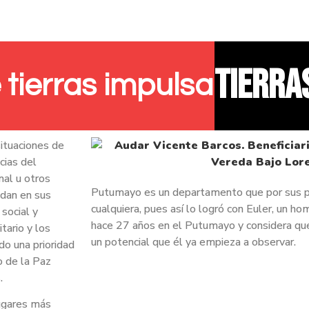
tierra
 tierras impulsa
situaciones de
cias del
nal u otros
Putumayo es un departamento que por sus p
edan en sus
cualquiera, pues así lo logró con Euler, un h
 social y
hace 27 años en el Putumayo y considera que 
ario y los
un potencial que él ya empieza a observar.
do una prioridad
o de la Paz
s.
lugares más