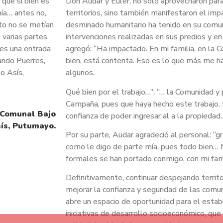
 que si bien es
Don Audar y Euler, no solo aprovecharon para
ía… antes no,
territorios, sino también manifestaron el imp
nto no se metían
desminado humanitario ha tenido en su comun
 varias partes
intervenciones realizadas en sus predios y e
 es una entrada
agregó: “Ha impactado. En mi familia, en la
ando Puerres,
bien, está contenta. Eso es lo que más me h
o Asís,
algunos.
Qué bien por el trabajo…”; “… la Comunidad y 
Campaña, pues que haya hecho este trabajo.
confianza de poder ingresar al a la propiedad
Por su parte, Audar agradeció al personal: “gr
como le digo de parte mía, pues todo bien…
formales se han portado conmigo, con mi fam
Definitivamente, continuar despejando territ
mejorar la confianza y seguridad de las com
abre un espacio de oportunidad para el esta
iniciativas de desarrollo socioeconómico, qu