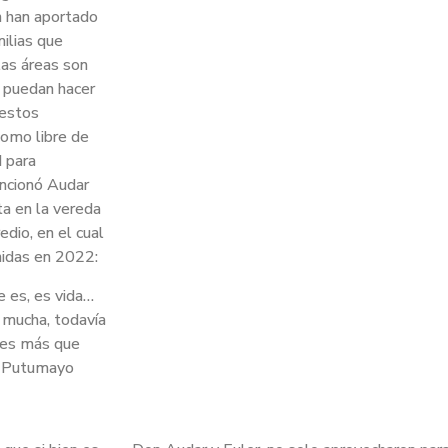
n han aportado
ilias que
las áreas son
 puedan hacer
 estos
 como libre de
d para
encionó Audar
ta en la vereda
dio, en el cual
nidas en 2022:
e es, es vida…
a mucha, todavía
ues más que
En Putumayo