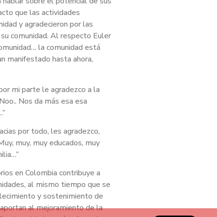
 hablar sobre el potencial de sus
acto que las actividades
idad y agradecieron por las
n su comunidad. Al respecto Euler
 Comunidad… la comunidad está
an manifestado hasta ahora,
por mi parte le agradezco a la
 Noo.. Nos da más esa esa
…”
acias por todo, les agradezco,
 Muy, muy, muy educados, muy
ilia…”
orios en Colombia contribuye a
unidades, al mismo tiempo que se
blecimiento y sostenimiento de
e aportan al mejoramiento de la